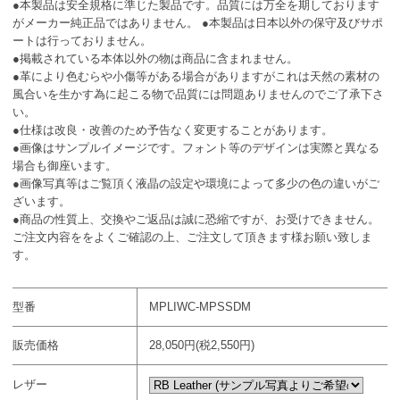
●本製品は安全規格に準じた製品です。品質には万全を期しております
がメーカー純正品ではありません。 ●本製品は日本以外の保守及びサポ
ートは行っておりません。
●掲載されている本体以外の物は商品に含まれません。
●革により色むらや小傷等がある場合がありますがこれは天然の素材の
風合いを生かす為に起こる物で品質には問題ありませんのでご了承下さ
い。
●仕様は改良・改善のため予告なく変更することがあります。
●画像はサンプルイメージです。フォント等のデザインは実際と異なる
場合も御座います。
●画像写真等はご覧頂く液晶の設定や環境によって多少の色の違いがご
ざいます。
●商品の性質上、交換やご返品は誠に恐縮ですが、お受けできません。
ご注文内容ををよくご確認の上、ご注文して頂きます様お願い致しま
す。
型番
MPLIWC-MPSSDM
販売価格
28,050円(税2,550円)
レザー