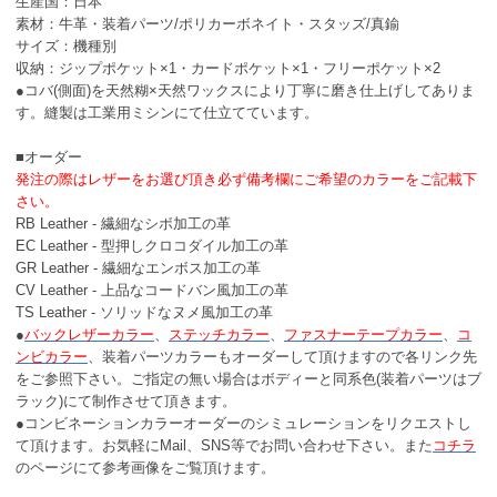
生産国：日本
素材：牛革・装着パーツ/ポリカーボネイト・スタッズ/真鍮
サイズ：機種別
収納：ジップポケット×1・カードポケット×1・フリーポケット×2
●コバ(側面)を天然糊×天然ワックスにより丁寧に磨き仕上げしてありま
す。縫製は工業用ミシンにて仕立てています。
■オーダー
発注の際はレザーをお選び頂き必ず備考欄にご希望のカラーをご記載下
さい。
RB Leather
- 繊細なシボ加工の革
EC Leather
- 型押しクロコダイル加工の革
GR Leather
- 繊細なエンボス加工の革
CV Leather
- 上品なコードバン風加工の革
TS Leather
- ソリッドなヌメ風加工の革
●
バックレザーカラー
、
ステッチカラー
、
ファスナーテープカラー
、
コ
ンビカラー
、
装着パーツカラー
もオーダーして頂けますので各リンク先
をご参照下さい。ご指定の無い場合はボディーと同系色(装着パーツはブ
ラック)にて制作させて頂きます。
●コンビネーションカラーオーダーのシミュレーションをリクエストし
て頂けます。お気軽にMail、SNS等でお問い合わせ下さい。また
コチラ
のページにて参考画像をご覧頂けます。