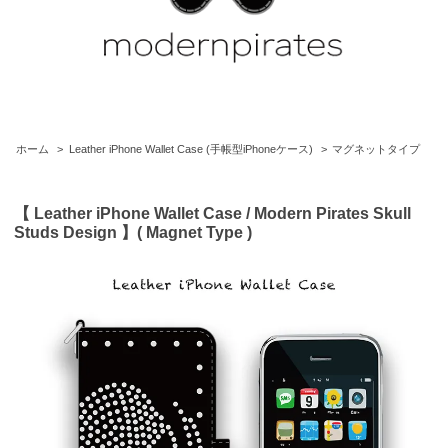
ホーム
>
Leather iPhone Wallet Case (手帳型iPhoneケース)
>
マグネットタイプ
【 Leather iPhone Wallet Case / Modern Pirates Skull
Studs Design 】( Magnet Type )