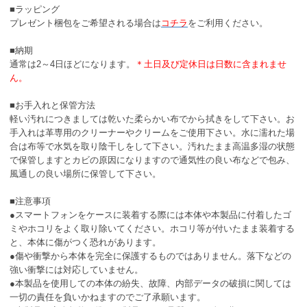
■ラッピング
プレゼント梱包をご希望される場合は
コチラ
をご利用ください。
■納期
通常は2～4日ほどになります。
＊土日及び定休日は日数に含まれませ
ん。
■お手入れと保管方法
軽い汚れにつきましては乾いた柔らかい布でから拭きをして下さい。お
手入れは革専用のクリーナーやクリームをご使用下さい。水に濡れた場
合は布等で水気を取り陰干しをして下さい。汚れたまま高温多湿の状態
で保管しますとカビの原因になりますので通気性の良い布などで包み、
風通しの良い場所に保管して下さい。
■注意事項
●スマートフォンをケースに装着する際には本体や本製品に付着したゴ
ミやホコリをよく取り除いてください。ホコリ等が付いたまま装着する
と、本体に傷がつく恐れがあります。
●傷や衝撃から本体を完全に保護するものではありません。落下などの
強い衝撃には対応していません。
●本製品を使用しての本体の紛失、故障、内部データの破損に関しては
一切の責任を負いかねますのでご了承願います。