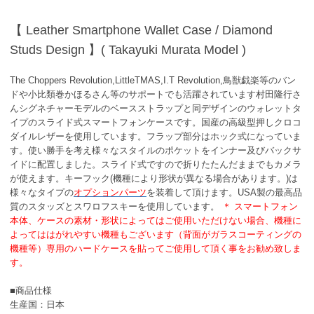
【 Leather Smartphone Wallet Case / Diamond
Studs Design 】( Takayuki Murata Model )
The Choppers Revolution,LittleTMAS,I.T Revolution,鳥獣戯楽等のバン
ドや小比類巻かほるさん等のサポートでも活躍されています村田隆行さ
んシグネチャーモデルのベースストラップと同デザインのウォレットタ
イプのスライド式スマートフォンケースです。国産の高級型押しクロコ
ダイルレザーを使用しています。フラップ部分はホック式になっていま
す。使い勝手を考え様々なスタイルのポケットをインナー及びバックサ
イドに配置しました。スライド式ですので折りたたんだままでもカメラ
が使えます。キーフック(機種により形状が異なる場合があります。)は
様々なタイプの
オプションパーツ
を装着して頂けます。USA製の最高品
質のスタッズとスワロフスキーを使用しています。
＊ スマートフォン
本体、ケースの素材・形状によってはご使用いただけない場合、機種に
よってははがれやすい機種もございます（背面がガラスコーティングの
機種等）専用のハードケースを貼ってご使用して頂く事をお勧め致しま
す。
■商品仕様
生産国：日本