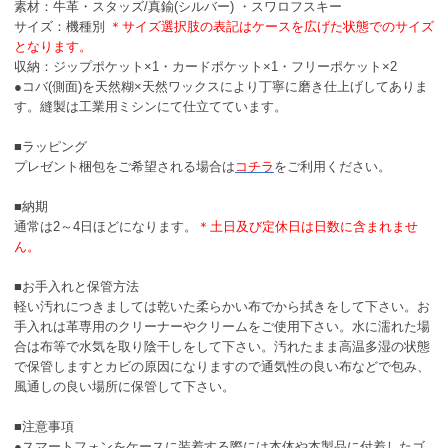
素材：牛革・スタッズ/真鍮(シルバー) ・スワロフスキー
サイズ：機種別
＊サイズ選択肢の表記はケースを広げた状態でのサイズ
となります。
収納：ジップポケット×1・カードポケット×1・フリーポケット×2
●コバ(側面)を天然糊×天然ワックスにより丁寧に磨き仕上げしてありま
す。縫製は工業用ミシンにて仕立てています。
■ラッピング
プレゼント梱包をご希望される場合は
コチラ
をご利用ください。
■納期
通常は2～4日ほどになります。
＊土日及び定休日は日数に含まれませ
ん。
■お手入れと保管方法
軽い汚れにつきましては乾いた柔らかい布でから拭きをして下さい。お
手入れは革専用のクリーナーやクリームをご使用下さい。水に濡れた場
合は布等で水気を取り陰干しをして下さい。汚れたまま高温多湿の状態
で保管しますとカビの原因になりますので通気性の良い布などで包み、
風通しの良い場所に保管して下さい。
■注意事項
●スマートフォンをケースに装着する際には本体や本製品に付着したゴ