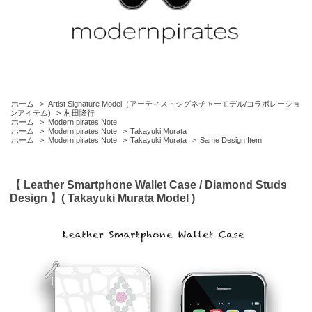
ホーム
>
Artist Signature Model（アーティストシグネチャーモデル/コラボレーショ
ンアイテム)
>
村田隆行
ホーム
>
Modern pirates Note
ホーム
>
Modern pirates Note
>
Takayuki Murata
ホーム
>
Modern pirates Note
>
Takayuki Murata
>
Same Design Item
【 Leather Smartphone Wallet Case / Diamond Studs
Design 】( Takayuki Murata Model )