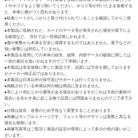
ミやホコリをよく取り除いてください。ホコリ等が付いたまま装着する
と、本体に傷がつく恐れがあります。
●粘着シートがしっかりと取り付けられていることを確認してからご使
用ください。
●本製品に収納された、カードのデータ等が喪失された場合や落下によ
る破損など、 当社では一切保証致しかねます。
●傷や衝撃から本体を完全に保護するものではありません。落下などの
強い衝撃には対応していません。
●本製品を使用しての本体の紛失、故障、内部データの破損に関しては
一切の責任を負いかねますのでご了承願います。
●本製品は安全規格に準じた製品です。品質には万全を期しております
がメーカー純正品ではありません。
●本製品は日本以外の保守及びサポートは行っておりません。
●掲載されている本体以外の物は商品に含まれません。
●革により色むらや小傷等がある場合がありますがこれは天然の素材の
風合いを生かす為に起こる物で品質には問題ありませんのでご了承下さ
い。
●仕様は改良・改善のため予告なく変更することがあります。
●画像はサンプルイメージです。フォント等のデザインは実際と異なる
場合も御座います。
●画像写真等はご覧頂く液晶の設定や環境によって多少の色の違いがご
ざいます。