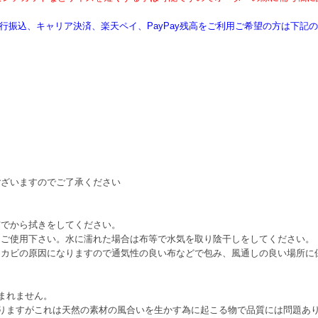
、銀行振込、キャリア決済、楽天ペイ、PayPay残高をご利用ご希望の方は下
。
ございますのでご了承ください
布でから拭きをしてください。
をご使用下さい。水に濡れた場合は布等で水気を取り陰干しをしてください。
とカビの原因になりますので通気性の良い布などで包み、風通しの良い場所に
まれません。
りますがこれは天然の素材の風合いを生かす為に起こる物で品質には問題あ