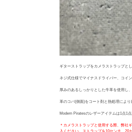
ギターストラップをカメラストラップと
ネジ式仕様でマイナスドライバー、コイ
厚みのあるしっかりとした牛革を使用し、
革のコバ(側面)をコート剤と熱処理によ
Modern Piratesのレザーアイテムは
＊カメラストラップと使用する際、弊社ギ
入ください。ストラップを10センチ、2