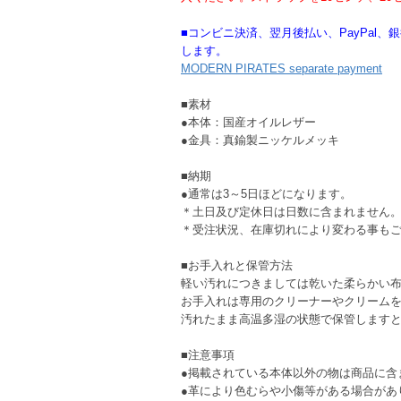
■コンビニ決済、翌月後払い、PayPal
します。
MODERN PIRATES separate payment
■素材
●本体：国産オイルレザー
●金具：真鍮製ニッケルメッキ
■納期
●通常は3～5日ほどになります。
＊土日及び定休日は日数に含まれません
＊受注状況、在庫切れにより変わる事も
■お手入れと保管方法
軽い汚れにつきましては乾いた柔らかい
お手入れは専用のクリーナーやクリーム
汚れたまま高温多湿の状態で保管します
■注意事項
●掲載されている本体以外の物は商品に含
●革により色むらや小傷等がある場合があ