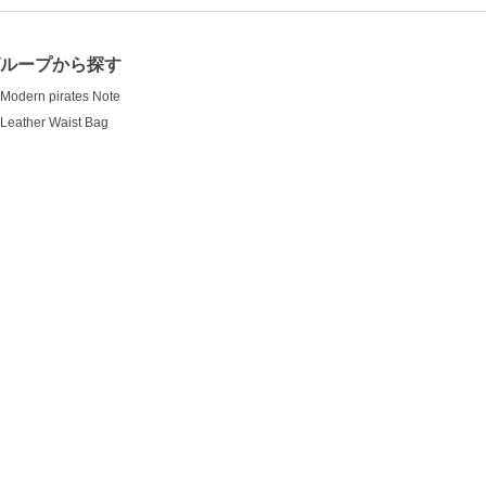
ループから探す
Modern pirates Note
Leather Waist Bag