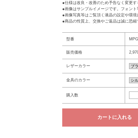
●仕様は改良・改善のため予告なく変更す
●画像はサンプルイメージです。フォント
●画像写真等はご覧頂く液晶の設定や環境
●商品の性質上、交換やご返品は誠に恐縮
型番
MPG
販売価格
2,9
レザーカラー
金具のカラー
購入数