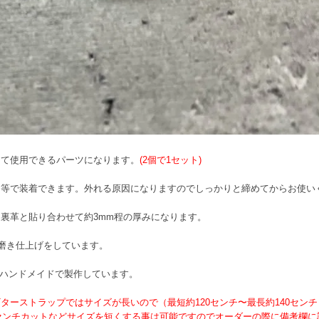
して使用できるパーツになります。
(2個で1セット)
ン等で装着できます。外れる原因になりますのでしっかりと締めてからお使い
裏革と貼り合わせて約3mm程の厚みになります。
り磨き仕上げをしています。
1点1点ハンドメイドで製作しています。
ターストラップではサイズが長いので（最短約120センチ〜最長約140センチ
0センチカットなどサイズを短くする事は可能ですのでオーダーの際に備考欄