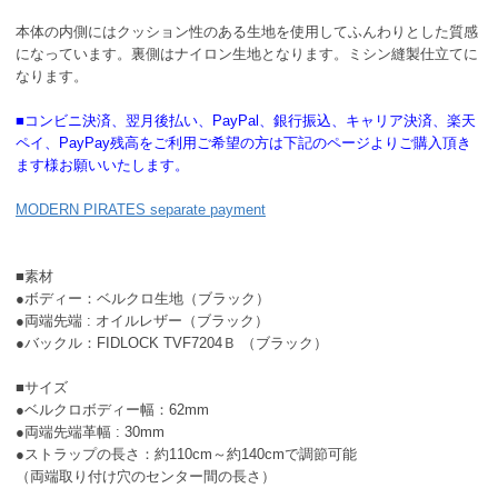
本体の内側にはクッション性のある生地を使用してふんわりとした質感
になっています。裏側はナイロン生地となります。ミシン縫製仕立てに
なります。
■コンビニ決済、翌月後払い、PayPal、銀行振込、キャリア決済、楽天
ペイ、PayPay残高をご利用ご希望の方は下記のページよりご購入頂き
ます様お願いいたします。
MODERN PIRATES separate payment
■素材
●ボディー：ベルクロ生地（ブラック）
●両端先端 : オイルレザー（ブラック）
●バックル：FIDLOCK TVF7204Ｂ （ブラック）
■サイズ
●ベルクロボディー幅：62mm
●両端先端革幅 : 30mm
●ストラップの長さ：約110cm～約140cmで調節可能
（両端取り付け穴のセンター間の長さ）