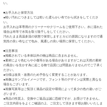
い。
■お手入れと保管方法
●軽い汚れにつきましては乾いた柔らかい布でから拭きをしてくださ
い。
お手入れは革専用のクリーナーやクリームをご使用下さい。水に濡れた
場合は布等で水気を取り陰干しをしてください。
汚れたまま高温多湿の状態で保管しますとカビの原因になりますので通
気性の良い布などで包み、風通しの良い場所に保管してください。
■注意事項
●掲載されている本体以外の物は商品に含まれません。
●素材により色むらや小傷等がある場合がありますがこれは天然の素材
の風合いを生かす為に起こる物で品質には問題ありませんのでご了承く
ださい。
●仕様は改良・改善のため予告なく変更することがあります。
●画像はサンプルイメージです。フォント等のデザインは実際と異なる
場合もございます。
●画像写真等はご覧頂く液晶の設定や環境によって多少の色の違いがご
ざいます。
●商品の性質上、交換やご返品は誠に恐縮ですが、お受けできません。
ご注文内容ををよくご確認の上、ご注文して頂きます様お願いいたしま