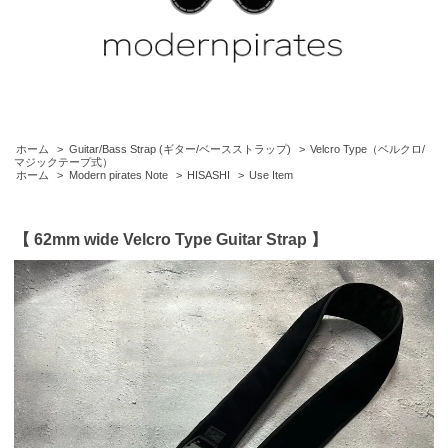
ホーム
>
Guitar/Bass Strap (ギター/ベースストラップ)
>
Velcro Type（ベルクロ/
マジックテープ式）
ホーム
>
Modern pirates Note
>
HISASHI
>
Use Item
【 62mm wide Velcro Type Guitar Strap 】