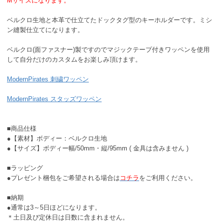
Mサイズになります。
ベルクロ生地と本革で仕立てたドックタグ型のキーホルダーです。ミシ
ン縫製仕立てになります。
ベルクロ(面ファスナー)製ですのでマジックテープ付きワッペンを使用
して自分だけのカスタムをお楽しみ頂けます。
ModernPirates 刺繍ワッペン
ModernPirates スタッズワッペン
■商品仕様
●【素材】ボディー：ベルクロ生地
●【サイズ】ボディー幅/50mm・縦/95mm ( 金具は含みません )
■ラッピング
●プレゼント梱包をご希望される場合は
コチラ
をご利用ください。
■納期
●通常は3～5日ほどになります。
＊土日及び定休日は日数に含まれません。