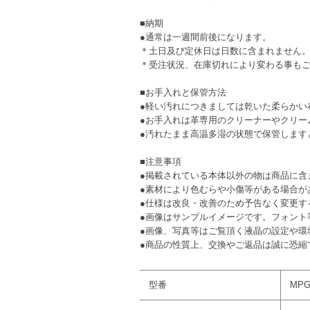
■納期
●通常は一週間前後になります。
＊土日及び定休日は日数に含まれません
＊受注状況、在庫切れにより変わる事も
■お手入れと保管方法
●軽い汚れにつきましては乾いた柔らかい
●お手入れは革専用のクリーナーやクリー
●汚れたまま高温多湿の状態で保管します
■注意事項
●掲載されている本体以外の物は商品に含
●素材により色むらや小傷等がある場合が
●仕様は改良・改善のため予告なく変更す
●画像はサンプルイメージです。フォント
●画像、写真等はご覧頂く液晶の設定や環
●商品の性質上、交換やご返品は誠に恐縮
型番
MPG