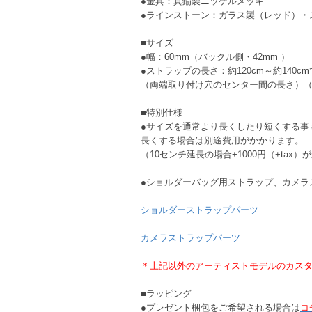
●金具：真鍮製ニッケルメッキ
●ラインストーン：ガラス製（レッド）・
■サイズ
●幅：60mm（バックル側・42mm ）
●ストラップの長さ：約120cm～約140c
（両端取り付け穴のセンター間の長さ）（1
■特別仕様
●サイズを通常より長くしたり短くする事
長くする場合は別途費用がかかります。
（10センチ延長の場合+1000円（+tax
●ショルダーバッグ用ストラップ、カメラ
ショルダーストラップパーツ
カメラストラップパーツ
＊上記以外のアーティストモデルのカス
■ラッピング
●プレゼント梱包をご希望される場合は
コ