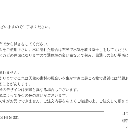
。
ございますのでご了承ください。
布でから拭きをしてください。
ムをご使用下さい。水に濡れた場合は布等で水気を取り陰干しをしてくださ
とカビの原因になりますので通気性の良い布などで包み、風通しの良い場所
まれません。
ありますがこれは天然の素材の風合いを生かす為に起こる物で品質には問題
ることがあります。
等のデザインは実際と異なる場合もございます。
境によって多少の色の違いがございます。
ですがお受けできません。ご注文内容ををよくご確認の上、ご注文して頂き
オ
S-HTG-001
特
こ