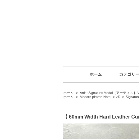
ホーム
カテゴリ
ホーム
>
Artist Signature Model（
ホーム
>
Modern pirates Note
>
柩
>
Signatur
【 60mm Width Hard Leather Gui