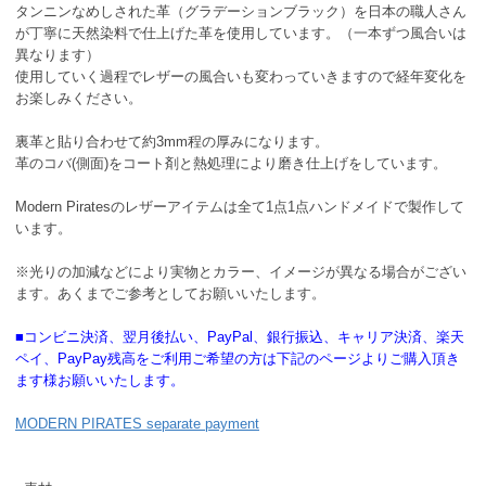
タンニンなめしされた革（グラデーションブラック）を日本の職人さん
が丁寧に天然染料で仕上げた革を使用しています。（一本ずつ風合いは
異なります）
使用していく過程でレザーの風合いも変わっていきますので経年変化を
お楽しみください。
裏革と貼り合わせて約3mm程の厚みになります。
革のコバ(側面)をコート剤と熱処理により磨き仕上げをしています。
Modern Piratesのレザーアイテムは全て1点1点ハンドメイドで製作して
います。
※光りの加減などにより実物とカラー、イメージが異なる場合がござい
ます。あくまでご参考としてお願いいたします。
■コンビニ決済、翌月後払い、PayPal、銀行振込、キャリア決済、楽天
ペイ、PayPay残高をご利用ご希望の方は下記のページよりご購入頂き
ます様お願いいたします。
MODERN PIRATES separate payment