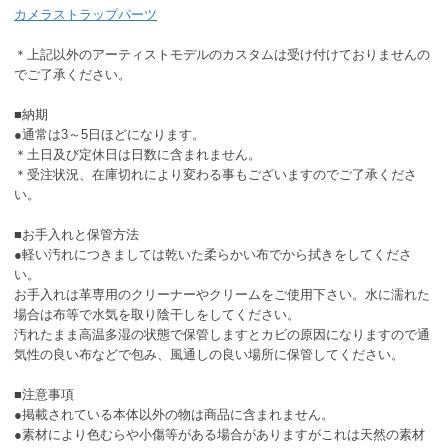
カメラストラップパーツ
＊上記以外のアーティストモデルのカスタムは受け付けておりませんの
でご了承ください。
■納期
●通常は3～5日ほどになります。
＊土日及び定休日は日数に含まれません。
＊受注状況、在庫切れにより変わる事もございますのでご了承くださ
い。
■お手入れと保管方法
●軽い汚れにつきましては乾いた柔らかい布でから拭きをしてくださ
い。
お手入れは革専用のクリーナーやクリームをご使用下さい。水に濡れた
場合は布等で水気を取り陰干しをしてください。
汚れたまま高温多湿の状態で保管しますとカビの原因になりますので通
気性の良い布などで包み、風通しの良い場所に保管してください。
■注意事項
●掲載されている本体以外の物は商品に含まれません。
●素材により色むらや小傷等がある場合がありますがこれは天然の素材