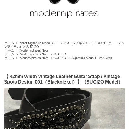
ホーム
>
Artist Signature Model（アーティストシグネチャーモデル/コラボレーショ
ンアイテム)
>
SUGIZO
ホーム
>
Modern pirates Note
ホーム
>
Modern pirates Note
>
SUGIZO
ホーム
>
Modern pirates Note
>
SUGIZO
>
Signature Model Guitar Strap
【 42mm Width Vintage Leather Guitar Strap / Vintage
Spots Design 001（Blacknickel）】（SUGIZO Model）