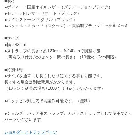
■素材
●ボディー：国産オイルレザー（グラデーションブラック）
●モチーフ内レザー:リザード（ブラック）
●ラインストーン:アクリル（ブラック）
●バックル・スポッツ（スタッズ）：真鍮製ブラックニッケルメッキ
■サイズ
●幅：42mm
●ストラップの長さ：約120cm～約140cmで調整可能
（両端取り付け穴のセンター間の長さ）（10個穴・2cm間隔）
■特別仕様
●サイズを通常より長くしたり短くする事も可能です。
長くする場合は別途費用がかかります。
（10センチ延長の場合+1000円（+tax）がかかります）
●ロックピン対応穴でも製作可能です。（無料）
●ショルダーバッグ用ストラップ、カメラストラップとして使用できる
パーツがございます。
ショルダーストラップパーツ